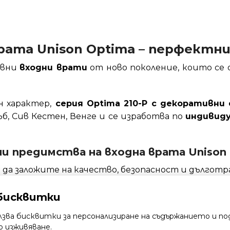
рата Unison Optima – перфектн
ивни
входни врати
от ново поколение, които се
н характер,
серия Optima 210-P с декоративни
Дъб, Сив Кестен, Венге и се изработва по
индивиду
и предимства на входна врата Unison
а да заложите на качество, безопасност и дългот
а алуминиева конструкция
, устойчива и лесна за
бисквитки
туриран алуминий
и 2 бр. вътрешни панели със с
лзва бисквитки за персонализиране на съдържанието и по
 изживяване.