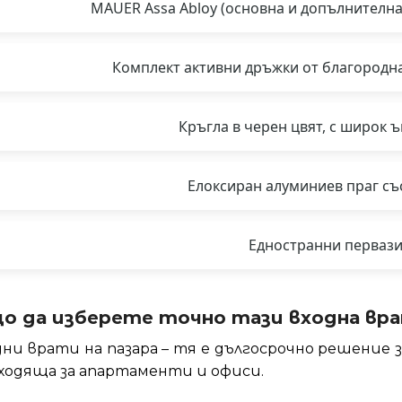
MAUER Assa Abloy (основна и допълнителна),
Комплект активни дръжки от благородна 
Кръгла в черен цвят, с широк ъ
Елоксиран алуминиев праг съ
Едностранни первази
о да изберете точно тази входна вр
дни врати на пазара – тя е дългосрочно решение 
дходяща за апартаменти и офиси.