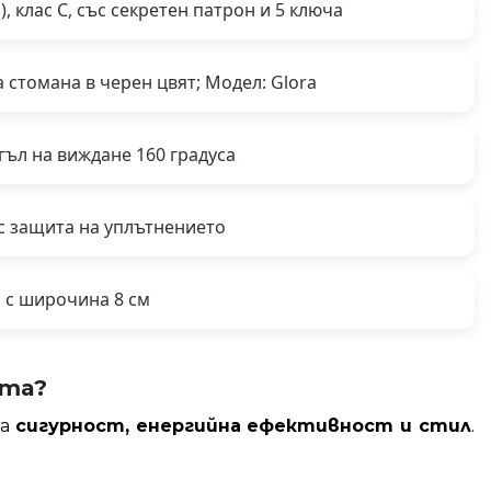
 клас С, със секретен патрон и 5 ключа
стомана в черен цвят; Модел: Glora
гъл на виждане 160 градуса
с защита на уплътнението
 с широчина 8 см
ата?
за
сигурност, енергийна ефективност и стил
.