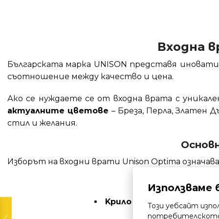
Входна в
Българската марка UNISON представя иноват
съотношение между качество и цена.
Ако се нуждаете се от входна врата с уникале
актуалните цветове
– Бреза, Перла, Златен 
стил и желания.
Основн
Изборът на входни врати Unison Optima означав
Здрав
Използваме 
Kрило и рамка от струк
Този уебсайт изпо
потребителското