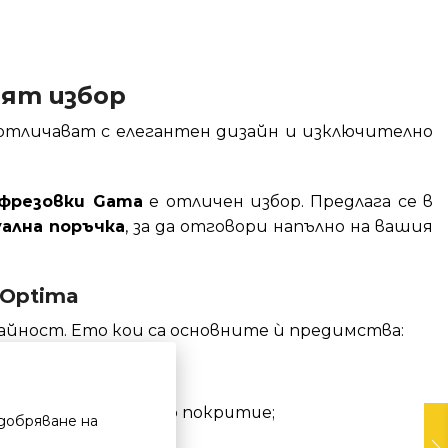
ият избор
 отличават с елегантен дизайн и изключително
 фрезовки Gama
е отличен избор. Предлага се в
ална поръчка
, за да отговори напълно на вашия
 Optima
райност. Ето кои са основните ѝ предимства:
 поддръжка;
пециално неръждаемо покритие;
добряване на