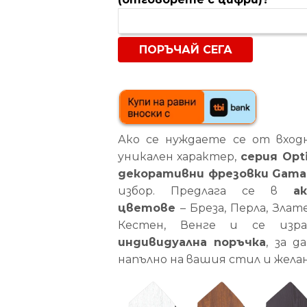
Ако се нуждаете се от вход
уникален характер,
серия Opti
декоративни фрезовки Gama
избор. Предлага се в
а
цветове
– Бреза, Перла, Злат
Кестен, Венге и се изр
индивидуална поръчка
, за д
напълно на вашия стил и жела