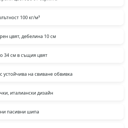
лътност 100 кг/м³
ен цвят, дебелина 10 см
о 34 см в същия цвят
с устойчива на свиване обвивка
чки, италиански дизайн
мни пасивни шипа