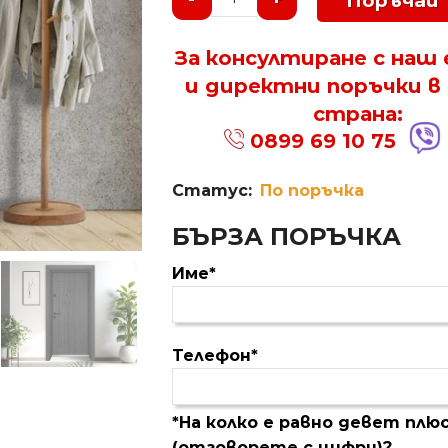
Поръчай
За консултиране с наш
и директни поръчки в
страна:
0899 69 10 75
Статус:
По поръчка
БЪРЗА ПОРЪЧКА
Име*
Телефон*
*На колко е равно девет плю
(отговорете с цифри)?