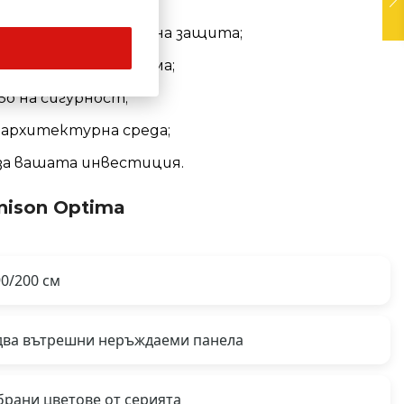
- и топлоизолация;
мплекта за максимална защита;
г живот на механизма;
во на сигурност;
а архитектурна среда;
за вашата инвестиция.
ison Optima
90/200 см
с два вътрешни неръждаеми панела
брани цветове от серията