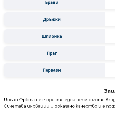
Брави
Дръжки
Шпионка
Праг
Первази
Защ
Unison Optima не е просто една от многото вхо
Съчетава иновации и доказано качество и е по