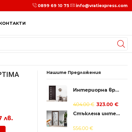
0899 69 10 75
5 Години Гаранция
info@vratiexpress.com
КОНТАКТИ
Нашите Предложения
PTIMA
Интериорна врата Gradde Reichsburg, Klasse А++
404.00
€
323.00
€
Стъклена интериорна врата Sand G 14-7
7 лв.
556.00
€