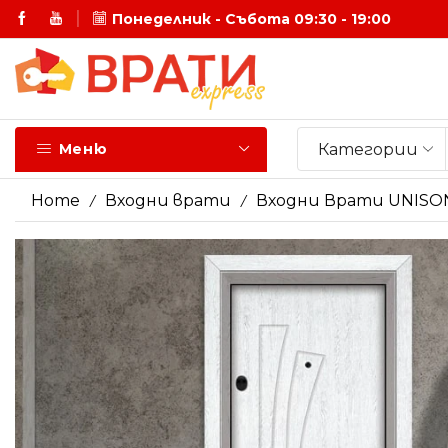
Понеделник - Събота 09:30 - 19:00
-20% на Интериорни врати -10% на Входни врати
Категории
Меню
Home
Входни врати
Входни Врати UNISO
/
/