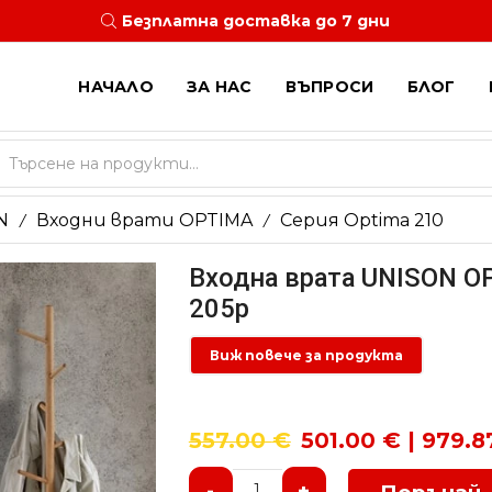
Безплатна доставка до 7 дни
НАЧАЛО
ЗА НАС
ВЪПРОСИ
БЛОГ
Search
input
N
Входни врати OPTIMA
Серия Optima 210
/
/
Входна врата UNISON O
205p
Виж повече за продукта
557.00
€
501.00 € | 979.8
-
+