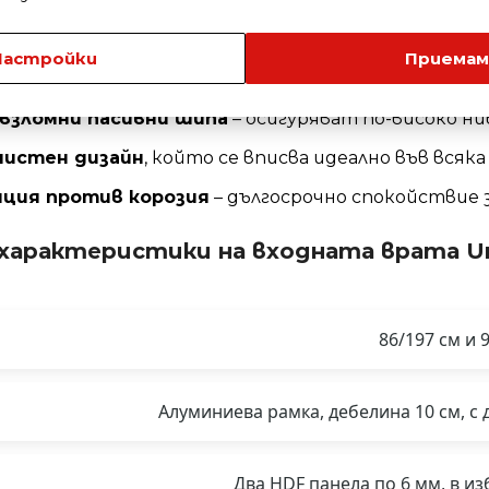
аменна вата (100 кг/м³)
– осигурява отлична шумо
тема MAUER ASSA ABLOY, клас C
– включена в ко
Настройки
Приемам
ов и панти
– гарантират стилен завършек и дълъ
взломни пасивни шипа
– осигуряват по-високо ни
чистен дизайн
, който се вписва идеално във всяк
нция против корозия
– дългосрочно спокойствие 
 характеристики на входната врата Un
86/197 см и 
Алуминиева рамка, дебелина 10 см, 
Два HDF панела по 6 мм, в из