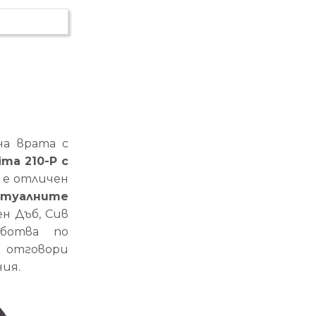
на врата с
ma 210-P с
е отличен
ктуалните
ен Дъб, Сив
аботва по
а отговори
ния.