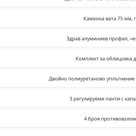
Каменна вата 75 мм, п
Здрав алуминиев профил, чер
Комплект за облицовка д
Двойно полиуретаново уплътнение 
3 регулируеми панти с капа
4 броя противовзло