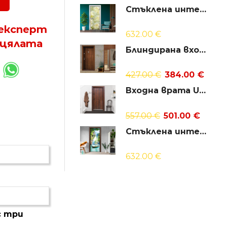
Стъклена интериорна врата Print G 13-6
 експерт
632.00
€
 цялата
Блиндирана входна врата модел T-587, панел Златен дъб
427.00
€
384.00
€
Входна врата UNISON OPTIMA 3001p
557.00
€
501.00
€
Стъклена интериорна врата Print G 13-15
632.00
€
с три