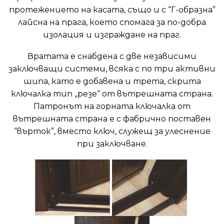
протежението на касата, също и с “Г-образна”
лайсна на прага, което спомага за по-добра
изолация и изграждане на праг.
Вратата е снабдена с две независими
заключващи системи, всяка с по три активни
шипа, като е добавена и трета, скрита
ключалка тип „резе“ от вътрешната страна.
Патронът на горната ключалка от
вътрешната страна е с фабрично поставен
“върток”, вместо ключ, служещ за улеснение
при заключване.