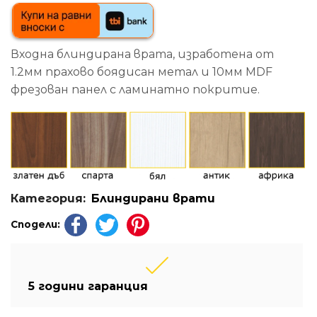
Входна блиндирана врата, изработена от
1.2мм прахово боядисан метал и 10мм MDF
фрезован панел с ламинатно покритие.
Категория:
Блиндирани врати
Сподели:
5 години гаранция