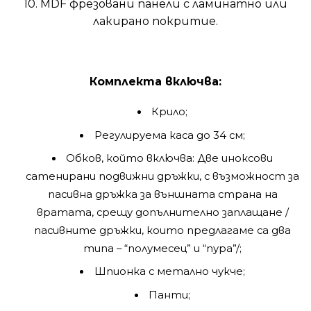
10. MDF фрезовани панели с ламинатно или
лакирано покритие.
Комплекта включва:
Крило;
Регулируема каса до 34 см;
Обков, който включва: Две иноксови
сатенирани подвижни дръжки, с възможност за
пасивна дръжка за външната страна на
вратата, срещу допълнително заплащане /
пасивните дръжки, които предлагаме са два
типа – “полумесец” и “пура”/;
Шпионка с метално чукче;
Панти;