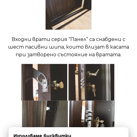
Входни врати серия “Панел” са снабдени с
шест пасивни шипа, които влизат в касата
при затворено състояние на вратата.
Използваме бисквитки