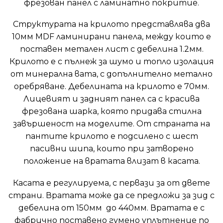
фрезован панел с ламинатно покритие.
Структурата на крилото представлява два
10мм MDF ламинирани панела, между които е
поставен метален лист с дебелина 1.2мм.
Крилото е с пълнеж за шумо и топло изолация
от минерална вата, с допълнително метално
оребряване. Дебелината на крилото е 70мм.
Лицевият и задният панел са с красива
фрезована шарка, която придава стилна
завършеност на моделите. От страната на
пантите крилото е подсилено с шест
пасивни шипа, които при затворено
положение на вратата влизат в касата.
Касата е регулируема, с первази за от двете
страни. Вратата може да се предложи за зид с
дебелина от 150мм до 440мм. Вратата е с
фабрично поставено гумено уплътнение по