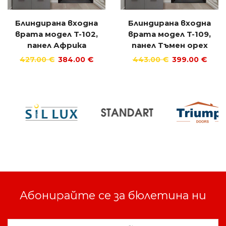
Блиндирана входна
Блиндирана входна
врата модел T-102,
врата модел T-109,
панел Африка
панел Тъмен орех
427.00
€
384.00
€
443.00
€
399.00
€
Абонирайте се за бюлетина ни