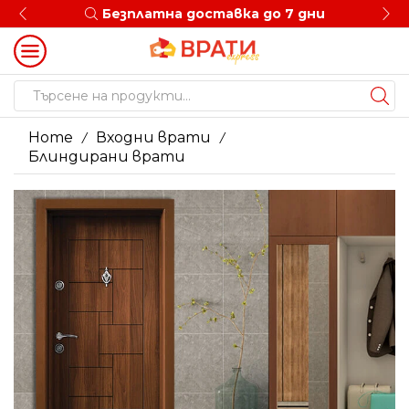
Безплатна доставка до 7 дни
Search
input
Home
Входни врати
/
/
Блиндирани врати