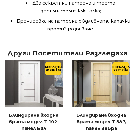
Два секретни патрона и трета
допълнителна ключалка;
Бронировка на патрона с вдлъбнати капачки
против разбиване.
Други Посетители Разгледаха
БЕЗПЛАТНА
БЕЗПЛАТНА
доставка
доставка
Блиндирана входна
Блиндирана входна
врата модел T-102,
врата модел T-587,
панел Бял
панел Зебра