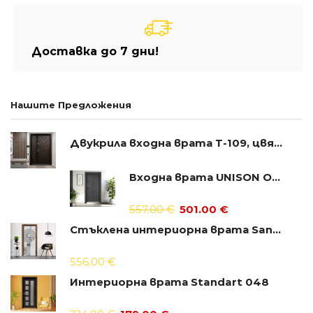
Доставка до 7 дни!
Нашите Предложения
Двукрила входна врата Т-109, цвят Тъмен орех
Входна врата UNISON OPTIMA 204p
557.00
€
501.00
€
Стъклена интериорна врата Sand G 14-6
556.00
€
Интериорна врата Standart 048