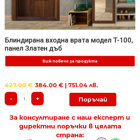
Блиндирана входна врата модел T-100,
панел Златен дъб
Виж повече за продукта
427.00
€
384.00 € | 751.04 лв.
-
+
Поръчай
За консултиране с наш експерт и
директни поръчки в цялата
страна: