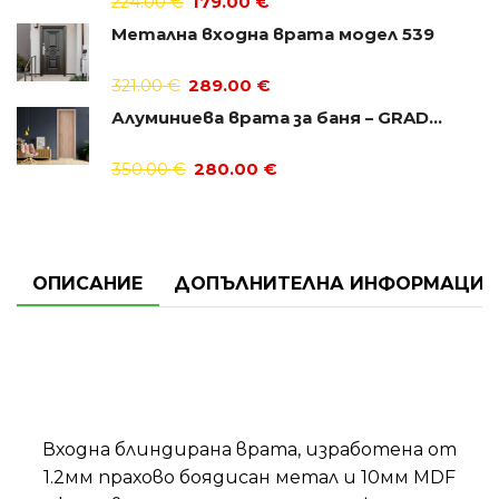
224.00
€
179.00
€
Метална входна врата модел 539
321.00
€
289.00
€
Алуминиева врата за баня – GRADDE цвят Дъб Вераде
350.00
€
280.00
€
ОПИСАНИЕ
ДОПЪЛНИТЕЛНА ИНФОРМАЦИЯ
Входна блиндирана врата, изработена от
1.2мм прахово боядисан метал и 10мм MDF