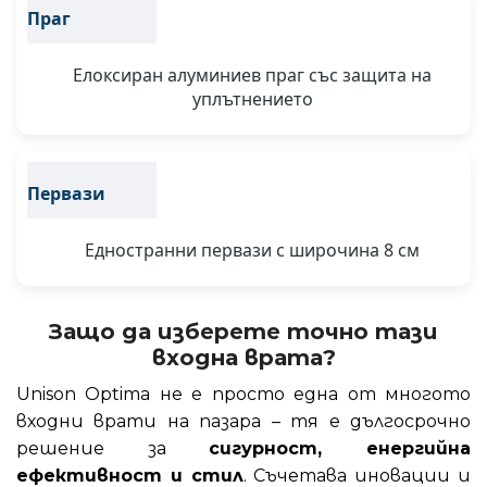
Праг
Елоксиран алуминиев праг със защита на
уплътнението
Первази
Едностранни первази с широчина 8 см
Защо да изберете точно тази
входна врата?
Unison Optima не е просто една от многото
входни врати на пазара – тя е дългосрочно
решение за
сигурност, енергийна
ефективност и стил
. Съчетава иновации и