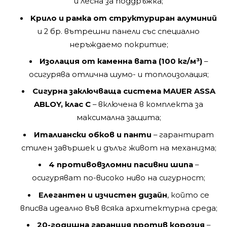
и лесна за поддръжка;
Kрило и рамка от структуриран алуминий
и 2 бр. вътрешни панели със специално
неръждаемо покритие;
Изолация от каменна вата (100 кг/м³)
–
осигурява отлична шумо- и топлоизолация;
Сигурна заключваща система MAUER ASSA
ABLOY, клас C
– включена в комплекта за
максимална защита;
Италиански обков и панти
– гарантират
стилен завършек и дълъг живот на механизма;
4 противовзломни пасивни шипа
–
осигуряват по-високо ниво на сигурност;
Елегантен и изчистен дизайн
, който се
вписва идеално във всяка архитектурна среда;
20-годишна гаранция против корозия
–