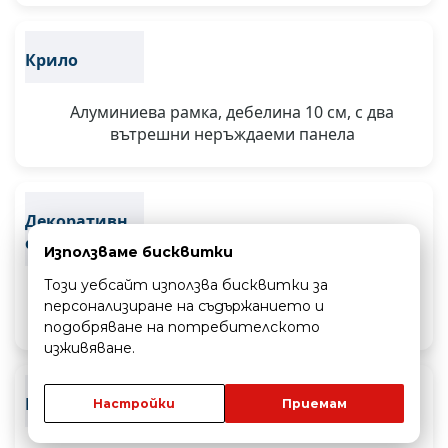
Крило
Алуминиева рамка, дебелина 10 см, с два
вътрешни неръждаеми панела
Декоративн
о покритие
Използваме бисквитки
Този уебсайт използва бисквитки за
Два HDF панела по 6 мм, в избрани цветове от
персонализиране на съдържанието и
серията
подобряване на потребителското
изживяване.
Пълнеж
Настройки
Приемам