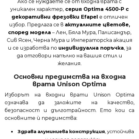
Ако се нуждаете се от входна врата с
уникален характер,
серия Optima 4500-P с
декоративни фрезовки Efapel
е отличен
избор. Предлага се в
актуалните цветове,
според модела
– Лен, Бяла Мура, Палисандър,
Сив Ясен, Черна Мура и Императорска акация
и се изработва по
индивидуална поръчка
, за
да отговори напълно на вашия стил и
желания.
Основни предимства на входна
врата Unison Optima
Изборът на входни врати Unison Optima
означава да заложите на качество,
безопасност и дълготрайност. Ето кои са
основните ѝ предимства:
Здрава алуминиева конструкция
, устойчива