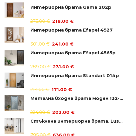
Интериорна врата Gama 202p
273.00
€
218.00
€
Интериорна врата Efapel 4527
301.00
€
241.00
€
Интериорна врата Efapel 4565p
289.00
€
231.00
€
Интериорна врата Standart 014p
214.00
€
171.00
€
Метална входна врата модел 132-D1
224.00
€
202.00
€
Стъклена интериорна врата, Lusso L-2
795.00
€
636.00
€