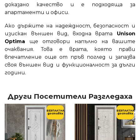
доказано качество и е подходяща за
апартаменти и офиси.
Ако държите на надеждност, безопасност и
изискан външен вид, входна врата
Unison
Optima
ще отговори напълно на вашите
очаквания. Това е врата, която прави
впечатление още от пръв поглед и запазва
своя външен вид и функционалност за дълги
години.
Други Посетители Разгледаха
БЕЗПЛАТНА
БЕЗПЛАТНА
доставка
доставка