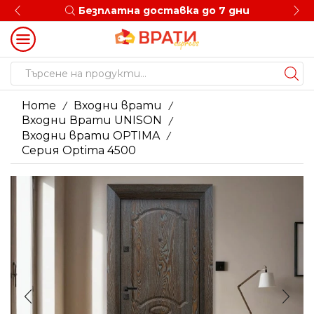
доставка до 7 дни
5 Години
Search
input
Home
Входни врати
/
/
Входни Врати UNISON
/
Входни врати OPTIMA
/
Серия Optima 4500