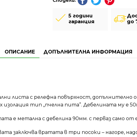
Сподели:
5 години
До
гаранция
до 
ОПИСАНИЕ
ДОПЪЛНИТЕЛНА ИНФОРМАЦИЯ
лни листа с релефна повърхност, допълнително 
х изолация тип „пчелна пита”. Дебелината му е 50
ата е метална с дебелина 90мм. с перваз само от
ата заключва вратата в три посоки – нагоре, надо