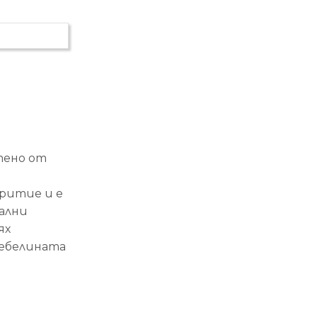
тено от
ритие и е
ални
ях
Дебелината