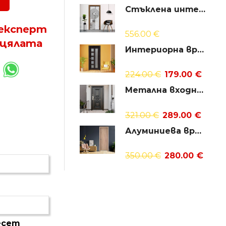
Стъклена интериорна врата Sand G 14-6
 експерт
556.00
€
 цялата
Интериорна врата Standart 048
224.00
€
179.00
€
Метална входна врата модел 539
321.00
€
289.00
€
Алуминиева врата за баня – GRADDE цвят Дъб Вераде
350.00
€
280.00
€
десет