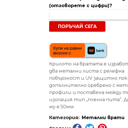
(отговорете с цифри)?
Крилото на вратата е израбо
два метални листа с релефна
повърхност и UV защитно пок
допълнително оребрено с мет
профили и поставена между т
изолация тип „пчелна пита”. 
му е 50мм.
Категория:
Метални врати