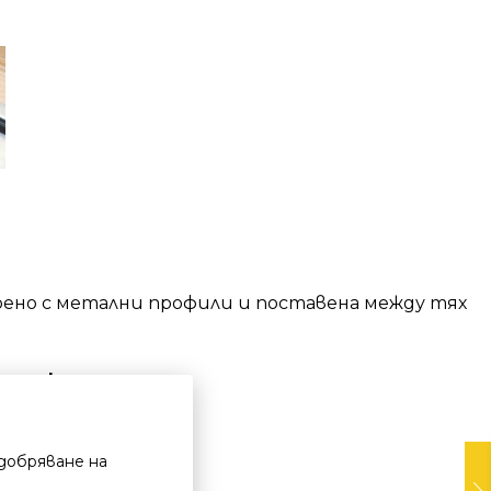
рено с метални профили и поставена между тях
о покритие.
добряване на