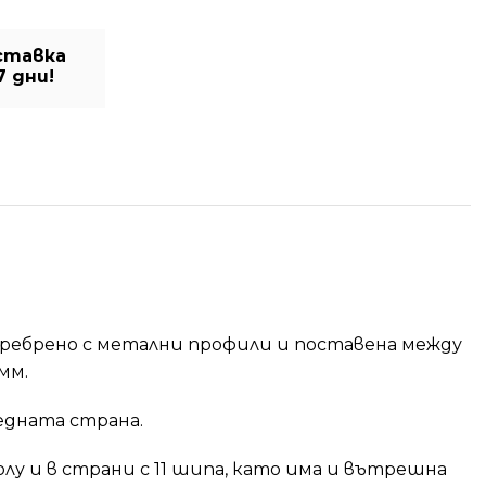
ставка
7 дни!
оребрено с метални профили и поставена между
мм.
 едната страна.
лу и в страни с 11 шипа, като има и вътрешна