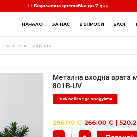
Безплатна доставка до 7 дни
НАЧАЛО
ЗА НАС
ВЪПРОСИ
БЛОГ
Search
input
Метална входна врата 
801B-UV
Виж повече за продукта
296.00
€
266.00 € | 520.2
-
+