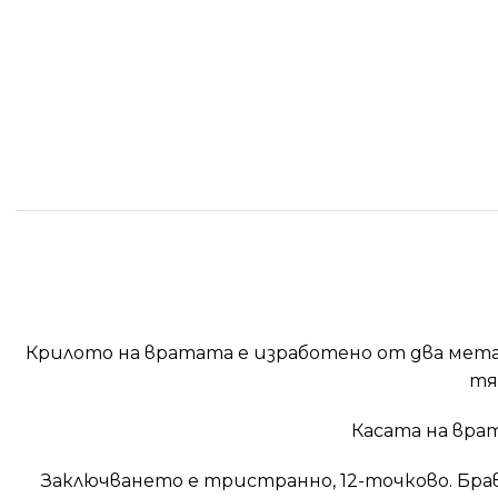
Крилото на вратата е изработено от два мета
тя
Касата на врат
Заключването е тристранно, 12-точково. Брав