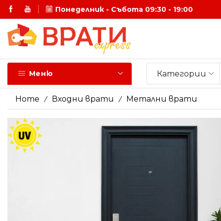
Понеделник - Събота 09:30 - 19:00
-20% на Интериорни врати -10% на Входни врати
Категории
Меню
Home
Входни врати
Метални врати
/
/