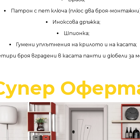
Патрон с пет ключа (плюс два броя-монтажни)
Иноксова дръжка;
Шпионка;
Гумени уплътнeния на крилото и на касата;
етири броя вградени в касата панти и дюбели за 
Супер Оферт