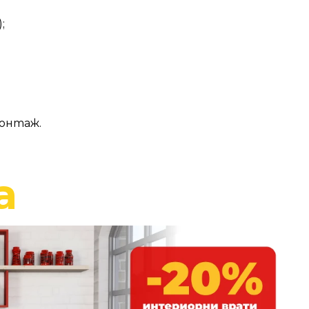
;
монтаж.
а