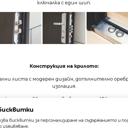
ключалка с един шип.
Конструкция на крилото:
лни листа с модерен дизайн, допълнително ореб
изолация.
а крилото е 50мм, прахово боядисано с
UV защитн
бисквитки
лзва бисквитки за персонализиране на съдържанието и по
 изживяване.