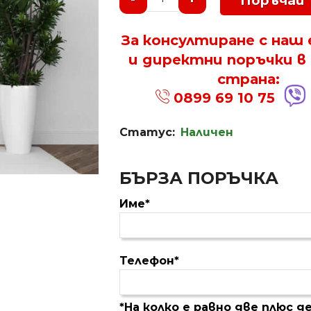
Поръчай
За консултиране с наш
и директни поръчки в
страна:
0899 69 10 75
Статус:
Наличен
БЪРЗА ПОРЪЧКА
Име*
Телефон*
*На колко е равно две плюс 