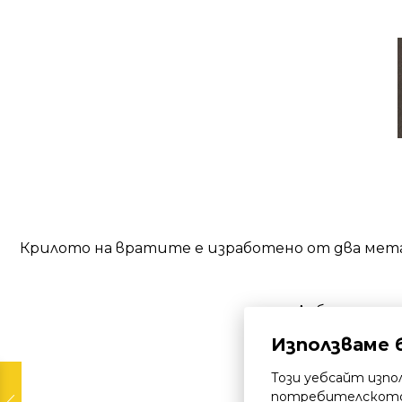
Крилото на вратите е изработено от два мета
Дебелината н
Използваме 
Този уебсайт изпо
потребителското