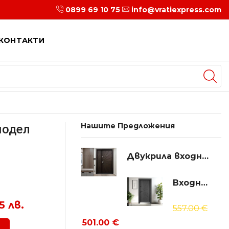
0899 69 10 75
5 Години Гаранция
info@vratiexpress.com
КОНТАКТИ
Нашите Предложения
модел
Двукрила входна врата Т-109, цвят Тъмен орех
Входна врата UNISON OPTIMA 204p
5 лв.
557.00
€
501.00
€