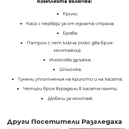
Комплекта включва:
Крило;
Каса с первази за от едната страна;
Брава;
Патрон с пет ключа (плюс два броя-
монтажни);
Иноксова дръжка;
Шпионка;
Гумени уплътнeния на крилото и на касата;
Четири броя вградени в касата панти;
Дюбели за монтаж.
Други Посетители Разгледаха