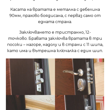
Касата на вратата е метална с дебелина
90мм, прахово боядисана, с перваз само от
едната страна.
Заключването е тристранно, 12-
точково. Бравата заключва вратата в три
посоки – нагоре, надолу и в страни с 11 шипа,
като има и вътрешна ключалка с един шип.