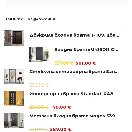
Нашите Предложения
Двукрила входна врата Т-109, цвят Тъмен орех
Входна врата UNISON OPTIMA 204p
557.00
€
501.00
€
Стъклена интериорна врата Sand G 14-6
556.00
€
Интериорна врата Standart 048
224.00
€
179.00
€
Метална входна врата модел 539
321.00
€
289.00
€