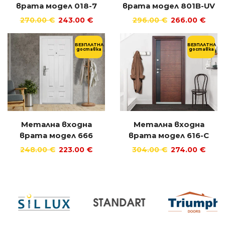
врата модел 018-7
врата модел 801B-UV
270.00
€
243.00
€
296.00
€
266.00
€
БЕЗПЛАТНА
БЕЗПЛАТНА
доставка
доставка
Метална входна
Метална входна
врата модел 666
врата модел 616-C
248.00
€
223.00
€
304.00
€
274.00
€