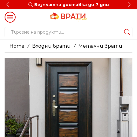
Безплатна доставка до 7 дни
Search
input
Home
Входни врати
Метални врати
/
/