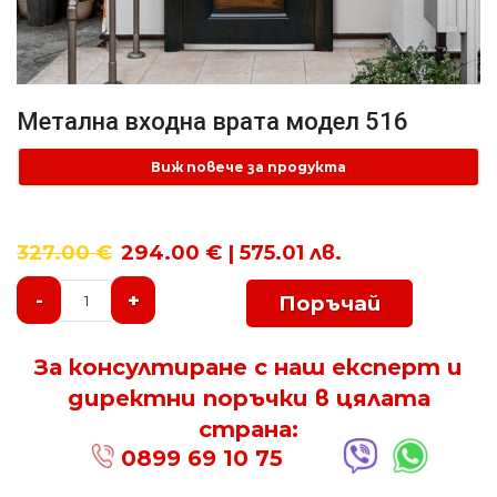
Метална входна врата модел 516
Виж повече за продукта
327.00
€
294.00 € | 575.01 лв.
-
+
Поръчай
За консултиране с наш експерт и
директни поръчки в цялата
страна:
0899 69 10 75