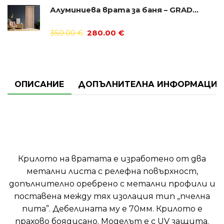
Алуминиева врата за баня – GRADDE цвят Дъб Вераде
350.00
€
280.00
€
ОПИСАНИЕ
ДОПЪЛНИТЕЛНА ИНФОРМАЦИЯ
Крилото на вратата е изработено от два
метални листа с релефна повърхност,
допълнително оребрено с метални профили и
поставена между тях изолация тип „пчелна
пита”. Дебелината му е 70мм. Крилото е
прахово боядисано. Моделът е с UV защита.