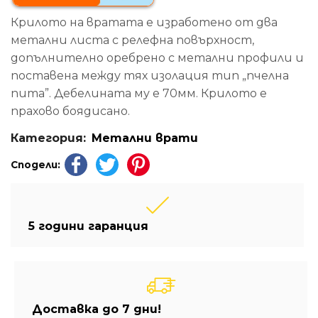
Крилото на вратата е изработено от два
метални листа с релефна повърхност,
допълнително оребрено с метални профили и
поставена между тях изолация тип „пчелна
пита”. Дебелината му е 70мм. Крилото е
прахово боядисано.
Категория:
Метални врати
Сподели:
5 години гаранция
Доставка до 7 дни!