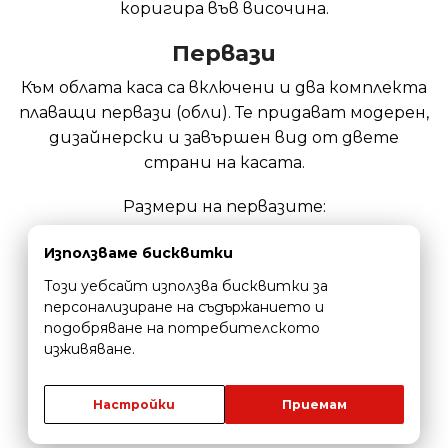
коригира във височина.
Первази
Към облата каса са включени и два комплекта
плаващи первази (обли). Те придават модерен,
дизайнерски и завършен вид от двете
страни на касата.
Размери на первазите:
Дебелина – 15мм
Използваме бисквитки
Ширина – 70мм
Този уебсайт използва бисквитки за
персонализиране на съдържанието и
подобряване на потребителското
Размер на перо на перваз:
изживяване.
25мм за каси 7-10 и 10-14
Настройки
Приемам
40мм за каси 14-21; 21-28 и 28-35