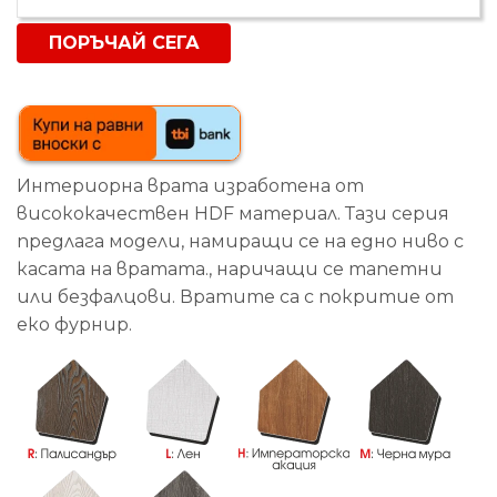
Интериорна врата изработена от
висококачествен HDF материал. Тази серия
предлага модели, намиращи се на едно ниво с
касата на вратата., наричащи се тапетни
или безфалцови. Вратите са с покритие от
еко фурнир.