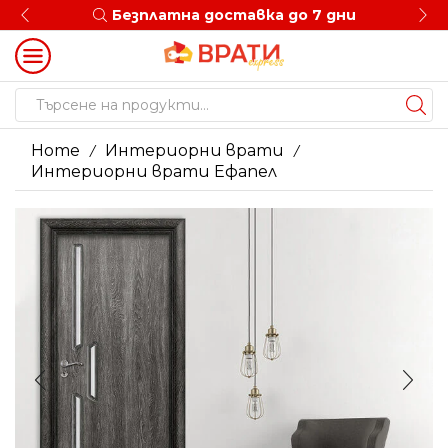
Безплатна доставка до 7 дни
Search
input
Home
Интериорни врати
/
/
Интериорни врати Ефапел