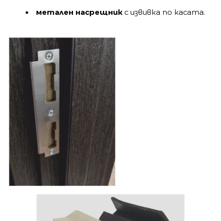
метален насрещник
с извивка по касата.