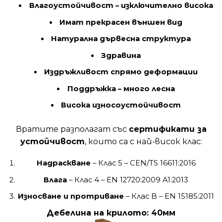
Влагоустойчивост – изключително висока
Имат прекрасен външен вид
Натурална дървесна структура
Здравина
Издръжливост спрямо деформации
Поддръжка – много лесна
Висока износоустойчивост
Вратите разполагат със
сертификати за
устойчивост
, които са с най-висок клас:
Надраскване
– Клас 5 – CEN/TS 16611:2016
Влага
– Клас 4 – EN 12720:2009 A1:2013
Износване и протриване
– Клас B – EN 15185:2011
Дебелина на крилото: 40мм