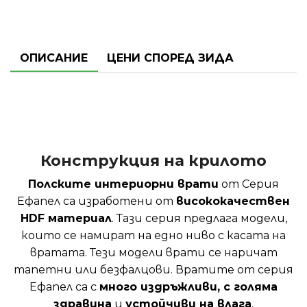
ОПИСАНИЕ
ЦЕНИ СПОРЕД ЗИДА
Конструкция на крилото
Полските интериорни врати
от Серия
Ефапел са изработени от
висококачествен
HDF материал
. Тази серия предлага модели,
които се намират на едно ниво с касата на
вратата. Тези модели врати се наричат
тапетни или безфалцови. Вратите от серия
Ефапел са с
много издръжливи, с голяма
здравина
и
устойчиви на влага
.