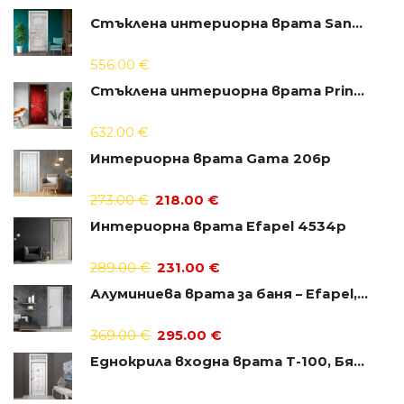
Стъклена интериорна врата Sand G 14-8
556.00
€
Стъклена интериорна врата Print G 13-11
632.00
€
Интериорна врата Gama 206p
273.00
€
218.00
€
Интериорна врата Efapel 4534p
289.00
€
231.00
€
Алуминиева врата за баня – Efapel, цвят Лен
369.00
€
295.00
€
Еднокрила входна врата Т-100, Бялa