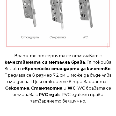
Вратите от серията се отличават с
качествената си метална брава
. Тя покрива
всички
европейски стандарти за качество
.
Предлага се в размер 7,2 см и може да бъде лява
или дясна. Ще я откриете в три варианта –
Секретна
,
Стандартна
и
WC
. WC бравата се
отличава с
PVC език
. PVC езикът прави
затварянето безшумно.