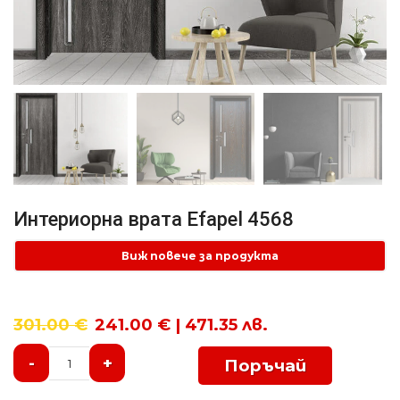
Интериорна врата Efapel 4568
Виж повече за продукта
301.00
€
241.00 € | 471.35 лв.
-
+
Поръчай