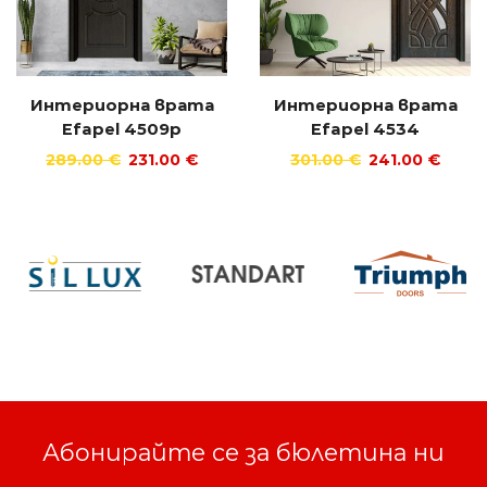
Интериорна врата
Интериорна врата
Efapel 4509p
Efapel 4534
289.00
€
231.00
€
301.00
€
241.00
€
Абонирайте се за бюлетина ни