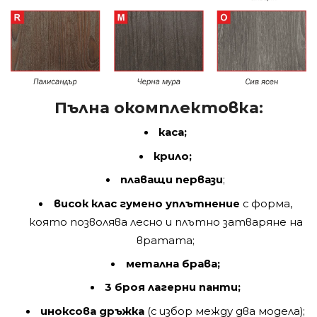
Пълна окомплектовка:
каса;
крило;
плаващи первази
;
висок клас гумено уплътнение
с форма,
която позволява лесно и плътно затваряне на
вратата;
метална брава;
3 броя лагерни панти;
иноксова дръжка
(с избор между два модела);