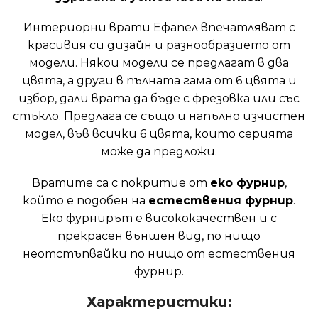
Интериорни врати Ефапел впечатляват с
красивия си дизайн и разнообразието от
модели. Някои модели се предлагат в два
цвята, а други в пълната гама от 6 цвята и
избор, дали врата да бъде с фрезовка или със
стъкло. Предлага се също и напълно изчистен
модел, във всички 6 цвята, които серията
може да предложи.
Вратите са с покритие от
еко фурнир
,
който е подобен на
естествения фурнир
.
Еко фурнирът е висококачествен и с
прекрасен външен вид, по нищо
неотстъпвайки по нищо от естествения
фурнир.
Характеристики: