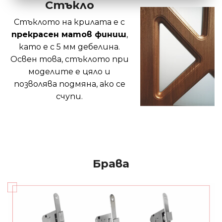
Стъкло
Стъклото на крилата е с
прекрасен матов финиш
,
като е с 5 мм дебелина.
Освен това, стъклото при
моделите е цяло и
позволява подмяна, ако се
счупи.
Брава