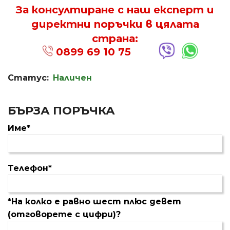
За консултиране с наш експерт и
директни поръчки в цялата
страна:
0899 69 10 75
Статус:
Наличен
БЪРЗА ПОРЪЧКА
Име*
Телефон*
*На колко е равно шест плюс девет
(отговорете с цифри)?